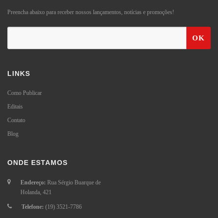
Preencha abaixo para receber nossos lançamentos, notícias e promoções!
OK
LINKS
Como Publicar
Editais
Contato
Blog
ONDE ESTAMOS
Endereço:
Rua Sérgio Buarque de
Holanda, 421
Telefone:
(19) 3521-7786